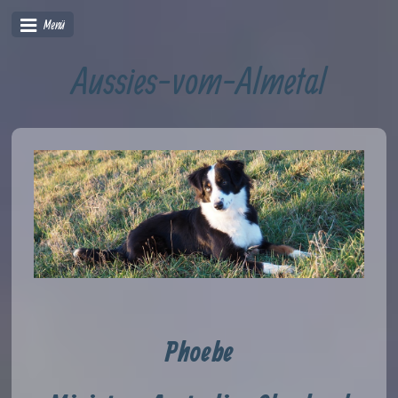
Menü
Aussies-vom-Almetal
Phoebe