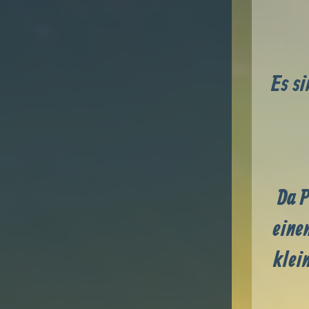
Es si
Da P
eine
klei