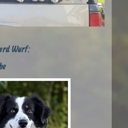
herd Wurf:
be